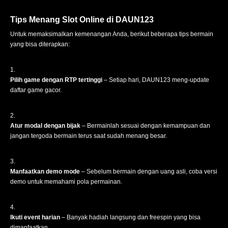
Tips Menang Slot Online di DAUN123
Untuk memaksimalkan kemenangan Anda, berikut beberapa tips bermain
yang bisa diterapkan:
Pilih game dengan RTP tertinggi
– Setiap hari, DAUN123 meng-update
daftar game gacor.
Atur modal dengan bijak
– Bermainlah sesuai dengan kemampuan dan
jangan tergoda bermain terus saat sudah menang besar.
Manfaatkan demo mode
– Sebelum bermain dengan uang asli, coba versi
demo untuk memahami pola permainan.
Ikuti event harian
– Banyak hadiah langsung dan freespin yang bisa
dimanfaatkan.