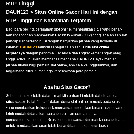
RTP Tinggi
DAUN123 > Situs Online Gacor Hari Ini dengan
RTP Tinggi dan Keamanan Terjamin
Bagi para pecinta permainan slot online, menemukan situs yang benar-
benar gacor dan memberikan Return to Player (RTP) tinggi adalah sebuah
pencapaian tersendiri. Di tengah banyaknya pilihan yang tersedia di
internet,
DAUN123
muncul sebagai salah satu
situs slot online
terpercaya
dengan performa luar biasa dan tingkat kemenangan yang
tinggi. Artikel ini akan membahas mengapa
DAUN123
layak menjadi
pilihan utama bagi pemain slot online, apa saja keunggulannya, dan
bagaimana situs ini menjaga kepercayaan para pemain.
Apa Itu Situs Gacor?
Sebelum masuk lebih dalam, mari kita pahami terlebih dahulu arti dari
situs gacor
. Istilah “gacor” dalam dunia slot online merujuk pada situs
yang memberikan frekuensi kemenangan tinggi, kombinasi jackpot yang
lebih mudah didapatkan, serta perputaran permainan yang
menguntungkan pemain. Situs seperti ini sangat diminati karena peluang
untuk mendapatkan cuan lebih besar dibandingkan situs biasa.