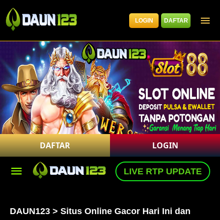
LOGIN
DAFTAR
DAFTAR
LOGIN
LIVE RTP UPDATE
DAUN123 > Situs Online Gacor Hari Ini dan