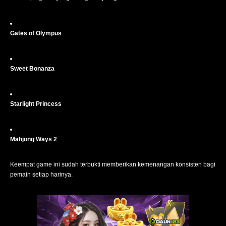
Gates of Olympus
Sweet Bonanza
Starlight Princess
Mahjong Ways 2
Keempat game ini sudah terbukti memberikan kemenangan konsisten bagi
pemain setiap harinya.